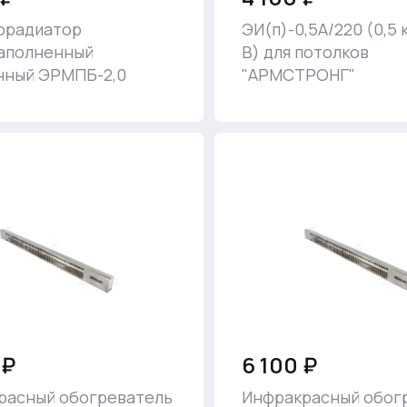
орадиатор
ЭИ(п)-0,5А/220 (0,5 
аполненный
В) для потолков
нный ЭРМПБ-2,0
"АРМСТРОНГ"
 ₽
6 100 ₽
расный обогреватель
Инфракрасный обог