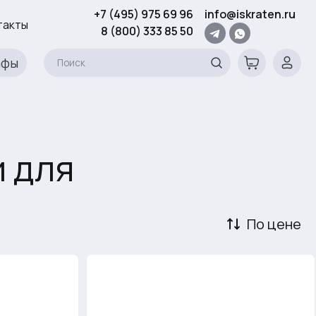
+7 (495) 975 69 96
info@iskraten.ru
такты
8 (800) 333 85 50
афы
 для
По цене