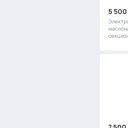
5 500
Электр
маслон
секцио
7 500