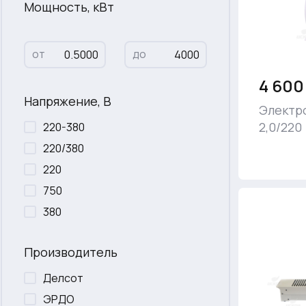
Мощность, кВт
от
до
4 600
Напряжение, В
Электр
2,0/220
220-380
220/380
220
750
380
Производитель
Делсот
ЭРДО