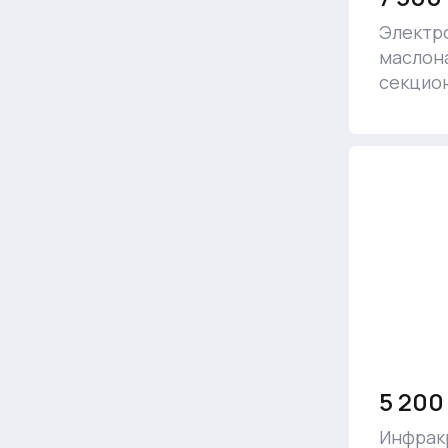
Электр
маслон
секцио
5 200
Инфрак