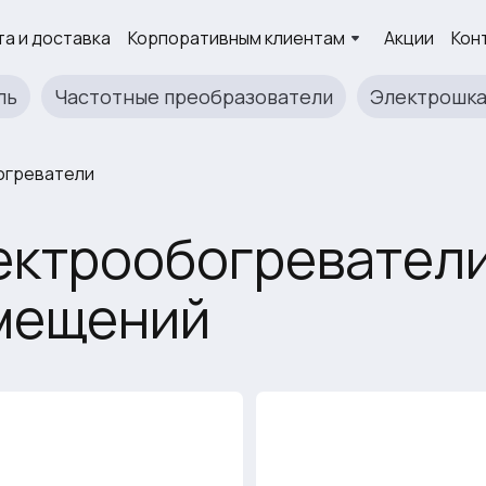
а и доставка
Корпоративным клиентам
Акции
Кон
ль
Частотные преобразователи
Электрошк
огреватели
ектрообогреватели
мещений