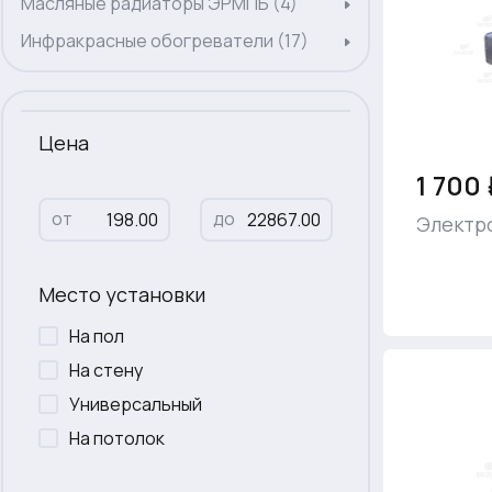
Масляные радиаторы ЭРМПБ (4)
Инфракрасные обогреватели (17)
Цена
1 700 
от
до
Электр
Место установки
На пол
На стену
Универсальный
На потолок