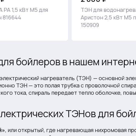
 PA 1,5 кВт M5 для
ТЭН для водонагрев
 816644
Аристон 2,5 кВт M5 
150909
для бойлеров в нашем интерн
электрический нагреватель (ТЭН) — основной эле
онно ТЭН — это полая трубка с проволочной спир
кого тока, спираль передает тепло оболочке, по
электрических ТЭНов для бой
й»
, или открытый, где нагревающая нихромовая п