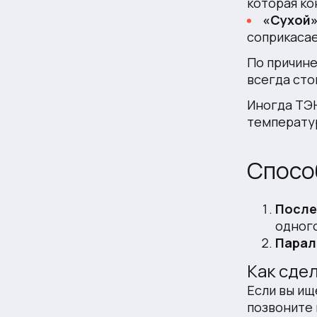
которая ко
«Сухой
соприкасае
По причине
всегда сто
Иногда ТЭ
температу
Спосо
После
одного
Парал
Как сдел
Если вы ищ
позвоните 