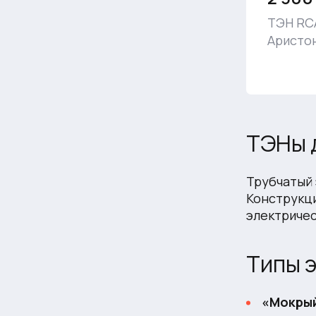
ТЭН RCA
Аристон
ТЭНы 
Трубчатый 
Конструкци
электричес
Типы 
«Мокры