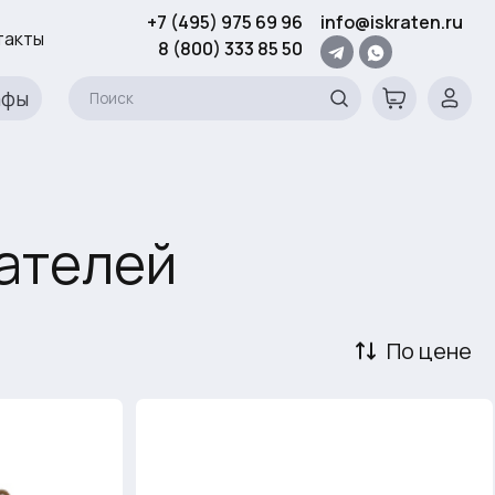
+7 (495) 975 69 96
info@iskraten.ru
такты
8 (800) 333 85 50
афы
ателей
По цене