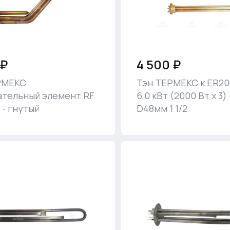
 ₽
4 500 ₽
РМЕКС
Тэн ТЕРМЕКС к ER20
ательный элемент RF
6,0 кВт (2000 Вт x 3)
 - гнутый
D48мм 1 1/2