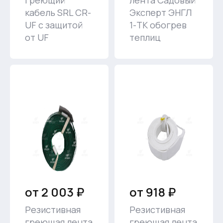
греющий
лента Садовый
кабель SRL CR-
Эксперт ЭНГЛ
UF с защитой
1-ТК обогрев
от UF
теплиц
от 2 003 ₽
от 918 ₽
Резистивная
Резистивная
греющая лента
греющая лента