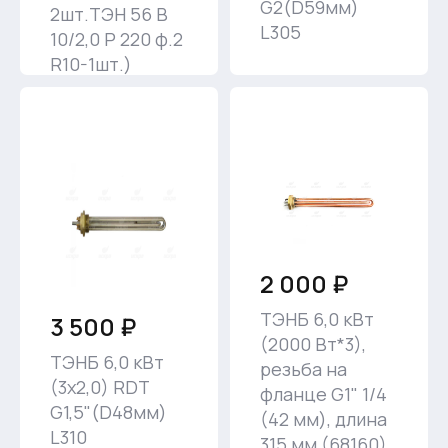
G2(D59мм)
2шт.ТЭН 56 В
L305
10/2,0 P 220 ф.2
R10-1шт.)
2 000 ₽
ТЭНБ 6,0 кВт
3 500 ₽
(2000 Вт*3),
ТЭНБ 6,0 кВт
резьба на
(3х2,0) RDT
фланце G1" 1/4
G1,5"(D48мм)
(42 мм), длина
L310
315 мм (68160)