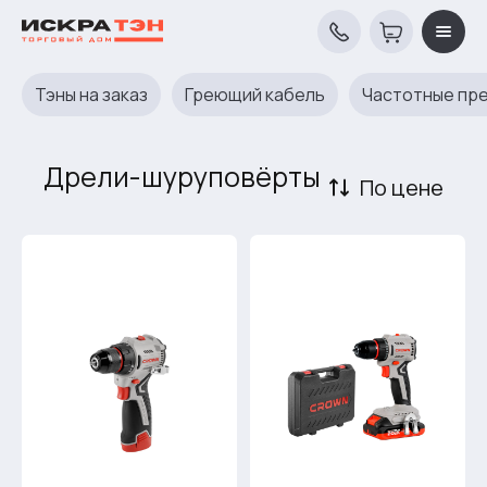
Тэны на заказ
Греющий кабель
Частотные пр
Дрели-шуруповёрты
По цене