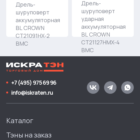
Дрель-
Дрель-
шуруповерт
шуруповерт
ударная
аккумуляторная
аккумуляторная
BL CROWN
BL CROWN
CT21091HX-2
CT21127HMX-4
BMC
BMC
+7 (495) 975 69 96
info@iskraten.ru
Каталог
Тэны на заказ