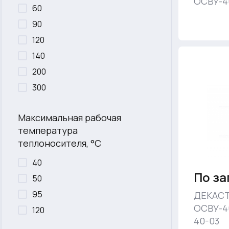
ОСВУ-40
60
90
120
140
200
300
Максимальная рабочая
температура
теплоносителя, °С
40
По за
50
95
ДЕКАСТ
ОСВУ-40
120
40-03