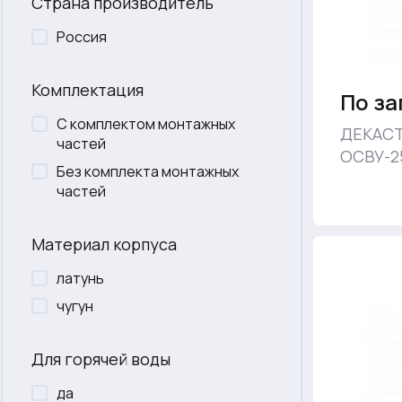
Страна производитель
Россия
Комплектация
По за
С комплектом монтажных
ДЕКАСТ
частей
ОСВУ-25
Без комплекта монтажных
частей
Материал корпуса
латунь
чугун
Для горячей воды
да