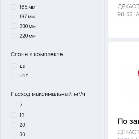
ДЕКАСТ
165 мм
90-32 "
187 мм
200 мм
220 мм
Сгоны в комплекте
да
нет
Расход максимальный, м³/ч
7
12
По за
20
ДЕКАСТ
30