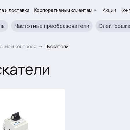
а и доставка
Корпоративным клиентам
Акции
Кон
ль
Частотные преобразователи
Электрошк
ения и контроля
Пускатели
скатели