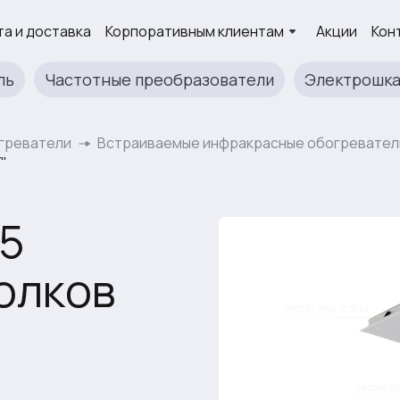
а и доставка
Корпоративным клиентам
Акции
Кон
ль
Частотные преобразователи
Электрошк
греватели
Встраиваемые инфракрасные обогревател
"
,5
толков