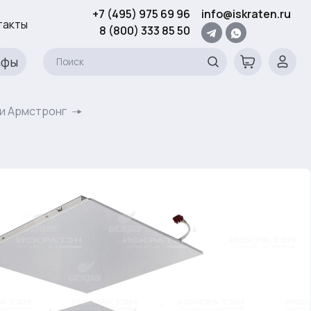
+7 (495) 975 69 96
info@iskraten.ru
такты
8 (800) 333 85 50
афы
и Армстронг