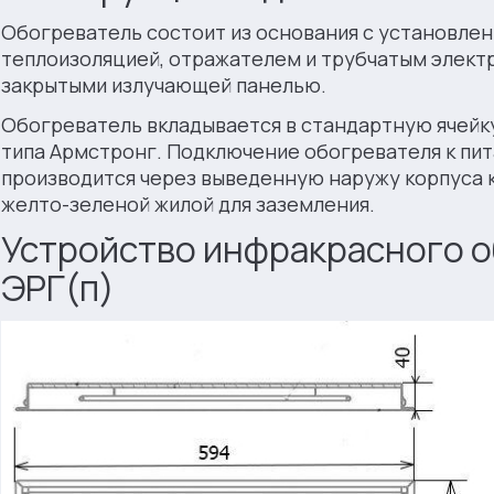
Oбoгрeвaтeль состоит из основания с установле
теплоизоляцией, отражателем и трубчатым элeкт
закрытыми излучающей панелью.
Oбoгрeвaтeль вкладывается в стандартную ячейк
типа Армстронг. Подключение oбoгрeвaтeля к пи
производится через выведенную наружу корпуса 
желто-зеленой жилой для заземления.
Устройство инфракрасного 
ЭРГ(п)