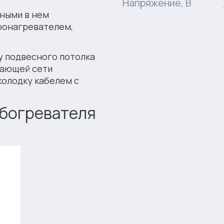
Напряжение, В
нными в нем
рoнaгрeвaтeлем,
у подвесного потолка
тающей сети
колодку кабелем с
обогревателя