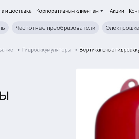
а и доставка
Корпоративным клиентам
Акции
Кон
ль
Частотные преобразователи
Электрошк
вание
Гидроаккумуляторы
Вертикальные гидроакку
ры