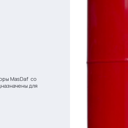
оры MasDaf со
назначены для