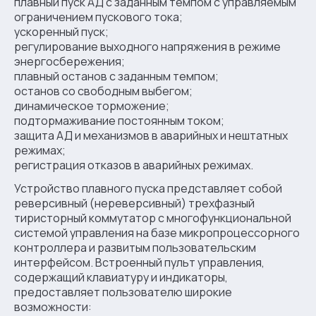
плавный пуск АД с заданным темпом с управляемым
ограничением пускового тока;
ускоренный пуск;
регулирование выходного напряжения в режиме
энергосбережения;
плавный останов с заданным темпом;
останов со свободным выбегом;
динамическое торможение;
подтормаживание постоянным током;
защита АД и механизмов в аварийных и нештатных
режимах;
регистрация отказов в аварийных режимах.
Устройство плавного пуска представляет собой
реверсивный (нереверсивный) трехфазный
тиристорный коммутатор с многофункциональной
системой управления на базе микропроцессорного
контроллера и развитым пользовательским
интерфейсом. Встроенный пульт управления,
содержащий клавиатуру и индикаторы,
предоставляет пользователю широкие
возможности: