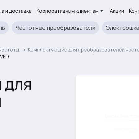
а и доставка
Корпоративным клиентам
Акции
Кон
ль
Частотные преобразователи
Электрошк
частоты
Комплектующие для преобразователей част
 VFD
 для
й