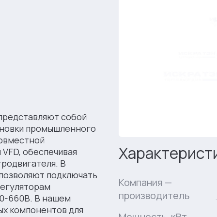
представляют собой
ановки промышленного
совместной
Характерист
 VFD, обеспечивая
родвигателя. В
 позволяют подключать
Компания —
регуляторам
производитель
0-660В. В нашем
ых компонентов для
Мощность, кВт