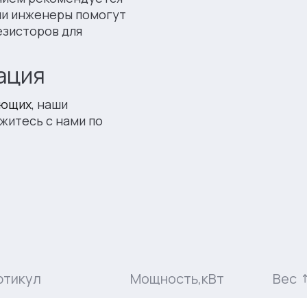
ши инженеры помогут
езисторов для
ация
ующих
, наши
житесь с нами по
ртикул
Мощность,кВт
Вес