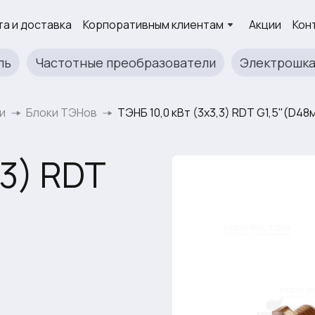
а и доставка
Корпоративным клиентам
Акции
Кон
ль
Частотные преобразователи
Электрошк
и
Блоки ТЭНов
ТЭНБ 10,0 кВт (3х3,3) RDT G1,5"(D48
,3) RDT