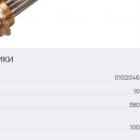
ики
0102046
10
380
100