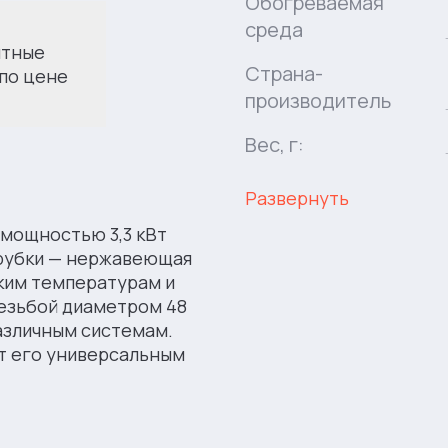
Обогреваемая
среда
итные
Страна-
 по цене
производитель
Вес, г:
Развернуть
 мощностью 3,3 кВт
трубки — нержавеющая
оким температурам и
резьбой диаметром 48
различным системам.
ет его универсальным