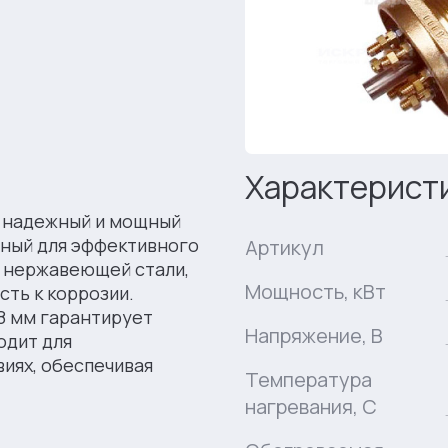
Характерист
то надежный и мощный
нный для эффективного
Артикул
й нержавеющей стали,
Мощность, кВт
сть к коррозии.
8 мм гарантирует
Напряжение, В
одит для
иях, обеспечивая
Температура
нагревания, C