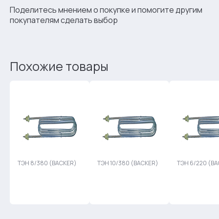
Поделитесь мнением о покупке и помогите другим
покупателям сделать выбор
Похожие товары
ТЭН 8/380 (BACKER)
ТЭН 10/380 (BACKER)
ТЭН 6/220 (B