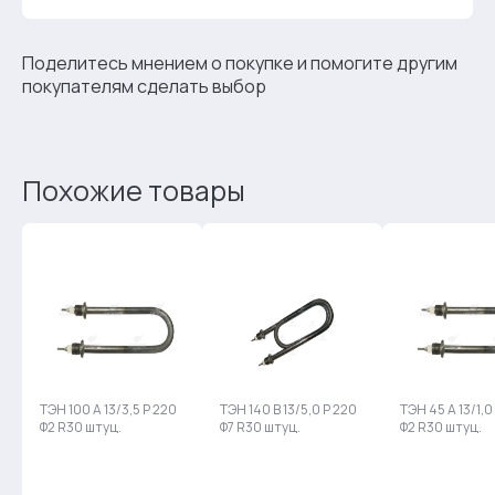
Поделитесь мнением о покупке и помогите другим
покупателям сделать выбор
Похожие товары
ТЭН 100 А 13/3,5 P 220
ТЭН 140 В 13/5,0 Р 220
ТЭН 45 А 13/1,0
Ф2 R30 штуц.
Ф7 R30 штуц.
Ф2 R30 штуц.