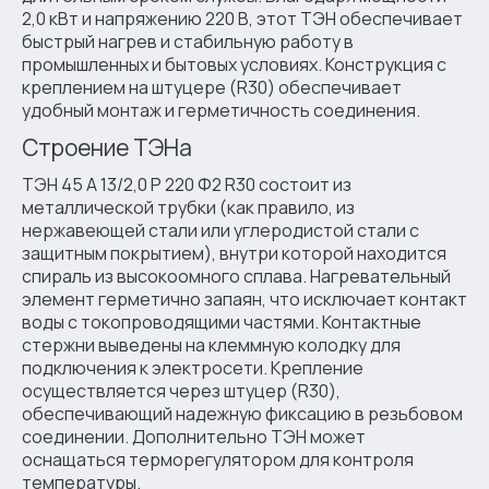
2,0 кВт и напряжению 220 В, этот ТЭН обеспечивает
быстрый нагрев и стабильную работу в
промышленных и бытовых условиях. Конструкция с
креплением на штуцере (R30) обеспечивает
удобный монтаж и герметичность соединения.
Строение ТЭНа
ТЭН 45 А 13/2,0 P 220 Ф2 R30 состоит из
металлической трубки (как правило, из
нержавеющей стали или углеродистой стали с
защитным покрытием), внутри которой находится
спираль из высокоомного сплава. Нагревательный
элемент герметично запаян, что исключает контакт
воды с токопроводящими частями. Контактные
стержни выведены на клеммную колодку для
подключения к электросети. Крепление
осуществляется через штуцер (R30),
обеспечивающий надежную фиксацию в резьбовом
соединении. Дополнительно ТЭН может
оснащаться терморегулятором для контроля
температуры.