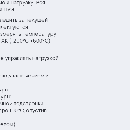
е и нагрузку. Вся
и ПУЭ.
ледить за текущей
плектуются
измерять температуру
ТХК (-200°С +600°С)
е управлять нагрузкой
ежду включением и
уры;
туры;
чной подстройки
ре 100°С, опустив
ревом).