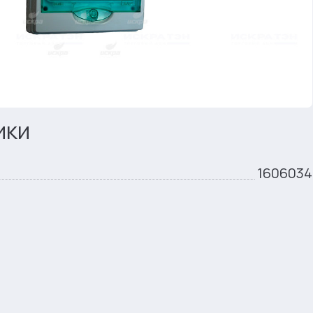
ики
1606034