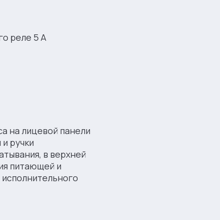
о реле 5 А
са на лицевой панели
и ручки
атывания, в верхней
ия питающей и
я исполнительного