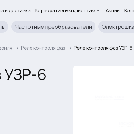
а и доставка
Корпоративным клиентам
Акции
Кон
ль
Частотные преобразователи
Электрошк
вания
Реле контроля фаз
Реле контроля фаз УЗР-6
 УЗР-6