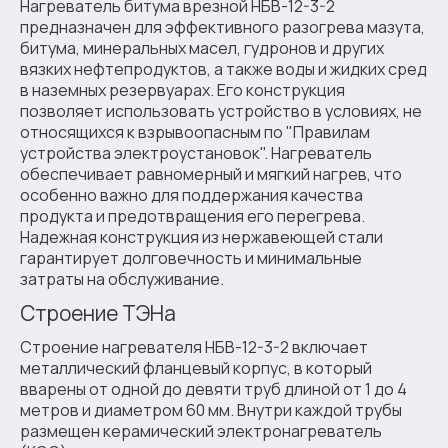
Нагреватель битума врезной НБВ-12-3-2
предназначен для эффективного разогрева мазута,
битума, минеральных масел, гудронов и других
вязких нефтепродуктов, а также воды и жидких сред
в наземных резервуарах. Его конструкция
позволяет использовать устройство в условиях, не
относящихся к взрывоопасным по "Правилам
устройства электроустановок". Нагреватель
обеспечивает равномерный и мягкий нагрев, что
особенно важно для поддержания качества
продукта и предотвращения его перегрева.
Надежная конструкция из нержавеющей стали
гарантирует долговечность и минимальные
затраты на обслуживание.
Строение ТЭНа
Строение нагревателя НБВ-12-3-2 включает
металлический фланцевый корпус, в который
вварены от одной до девяти труб длиной от 1 до 4
метров и диаметром 60 мм. Внутри каждой трубы
размещен керамический электронагреватель