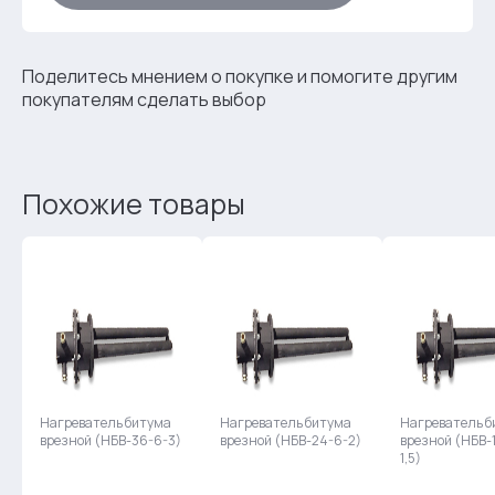
Поделитесь мнением о покупке и помогите другим
покупателям сделать выбор
Похожие товары
Нагреватель битума
Нагреватель битума
Нагреватель б
врезной (НБВ-36-6-3)
врезной (НБВ-24-6-2)
врезной (НБВ-
1,5)