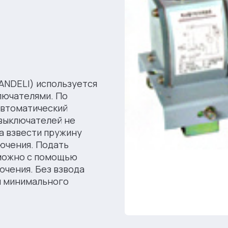
ANDELI) используется
лючателями. По
автоматический
выключателей не
а взвести пружину
ючения. Подать
 можно с помощью
ючения. Без взвода
и минимального