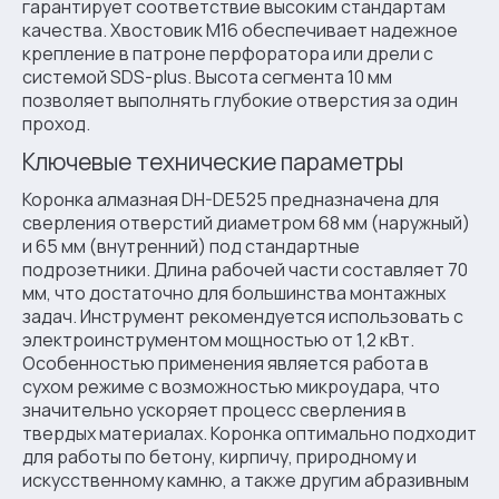
гарантирует соответствие высоким стандартам
качества. Хвостовик M16 обеспечивает надежное
крепление в патроне перфоратора или дрели с
системой SDS-plus. Высота сегмента 10 мм
позволяет выполнять глубокие отверстия за один
проход.
Ключевые технические параметры
Коронка алмазная DH-DE525 предназначена для
сверления отверстий диаметром 68 мм (наружный)
и 65 мм (внутренний) под стандартные
подрозетники. Длина рабочей части составляет 70
мм, что достаточно для большинства монтажных
задач. Инструмент рекомендуется использовать с
электроинструментом мощностью от 1,2 кВт.
Особенностью применения является работа в
сухом режиме с возможностью микроудара, что
значительно ускоряет процесс сверления в
твердых материалах. Коронка оптимально подходит
для работы по бетону, кирпичу, природному и
искусственному камню, а также другим абразивным