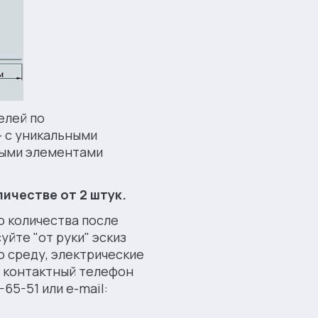
елей по
- с уникальными
ными элементами
ичестве от 2 штук.
 количества после
йте "от руки" эскиз
 среду, электрические
, контактный телефон
-65-51 или e-mail: