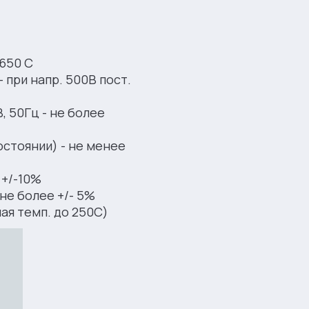
 650 С
 при напр. 500В пост.
, 50Гц - не более
остоянии) - не менее
 +/-10%
не более +/- 5%
ая темп. до 250С)