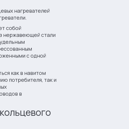
цевых нагревателей
греватели.
ет собой
из нержавеющей стали
 удельным
прессованным
ложенными с одной
ься как в навитом
ию потребителя, так и
ных
оводов в
 кольцевого