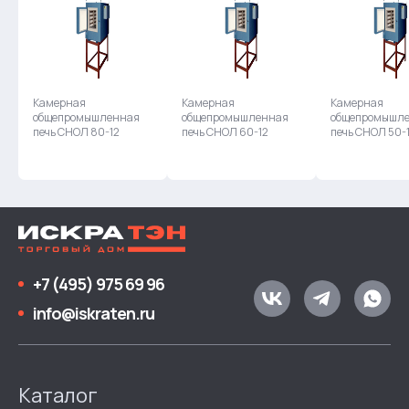
Камерная
Камерная
Камерная
общепромышленная
общепромышленная
общепромышл
печь СНОЛ 80-12
печь СНОЛ 60-12
печь СНОЛ 50-
+7 (495) 975 69 96
info@iskraten.ru
Каталог