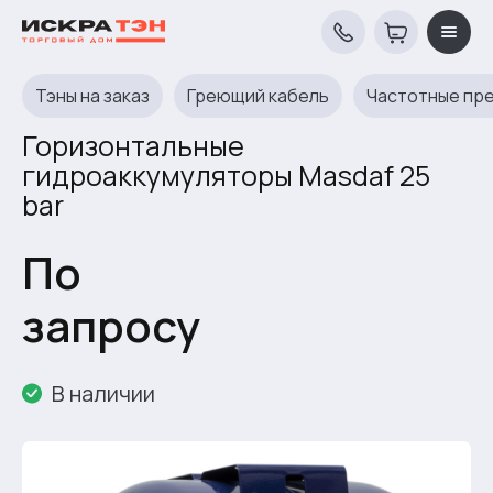
Тэны на заказ
Греющий кабель
Частотные пр
Горизонтальные
гидроаккумуляторы Masdaf 25
bar
По
запросу
В наличии