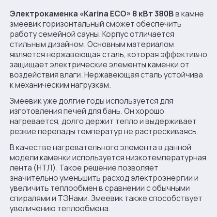
Электрокаменка «Karina ECO» 8 кВт 380В
в камне
змеевик горизонтальный сможет обеспечить
работу семейной сауны. Корпус отличается
стильным дизайном. Основным материалом
является нержавеющая сталь, которая эффективно
защищает электрические элементы каменки от
воздействия влаги. Нержавеющая сталь устойчива
к механическим нагрузкам.
Змеевик уже долгие годы используется для
изготовления печей для бань. Он хорошо
нагревается, долго держит тепло и выдерживает
резкие перепады температур не растрескиваясь.
В качестве нагревательного элемента в данной
модели каменки используется низкотемпературная
лента (НТЛ). Такое решение позволяет
значительно уменьшить расход электроэнергии и
увеличить теплообмен в сравнении с обычными
спиралями и ТЭНами. Змеевик также способствует
увеличению теплообмена.