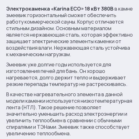
Электрокаменка «Karina ECO» 18 кВт 380В
в камне
змеевик горизонтальный сможет обеспечить
работу коммерческой сауны. Корпус отличается
стильным дизайном. Основным материалом
является нержавеющая сталь, которая эффективно
защищает электрические элементы каменки от
воздействия влаги. Нержавеющая сталь устойчива
к механическим нагрузкам.
Змеевик уже долгие годы используется для
изготовления печей для бань. Он хорошо
нагревается, долго держит тепло и выдерживает
резкие перепады температур не растрескиваясь.
В качестве нагревательного элемента в данной
модели каменки используется низкотемпературная
лента (НТЛ). Такое решение позволяет
значительно уменьшить расход электроэнергии и
увеличить теплообмен в сравнении с обычными
спиралями и ТЭНами. Змеевик также способствует
увеличению теплообмена.