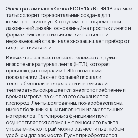
Электрокаменка «Karina ECO» 14 кВт 380В
в камне
талькохлорит горизонтальный создана для
коммерческих саун. Корпус имеет современный
лаконичный дизайн, основанный на простых линиях и
формах. Выполнен из высококачественной
нержавеющей стали, надежно защищает прибор от
воздействия влаги.
В качестве нагревательного элемента служит
низкотемпературная лента (НТЛ), которая
превосходит спирали и ТЭНы по многим
показателям. За счет большей площади
теплообменной поверхности и невысокой
температуры сокращается энергопотребление и
время нагрева, за счет этого сохраняется
кислород. Ленты долговечны, пожаробезопасны,
имеют больший КПД и выполнены из экологичных
материалов. Регулировка функциями печи
осуществляется с помощью выносного пульта
управления, который можно разместить в любом
удобном для вас месте. Пульт приобретается