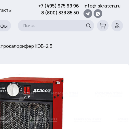
+7 (495) 975 69 96
info@iskraten.ru
такты
8 (800) 333 85 50
афы
трокалорифер КЭВ-2,5