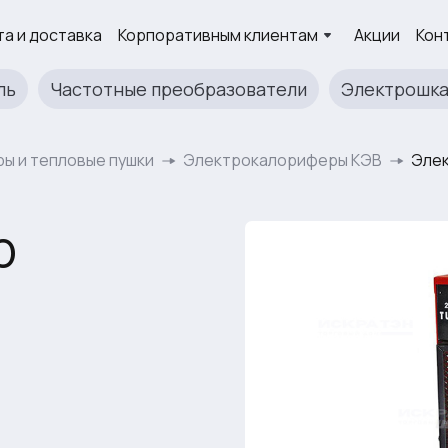
а и доставка
Корпоративным клиентам
Акции
Кон
ль
Частотные преобразователи
Электрошк
ы и тепловые пушки
Электрокалориферы КЭВ
Элек
р