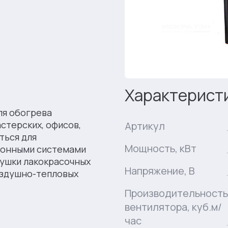
Характерист
ля обогрева
стерских, офисов,
Артикул
ться для
Мощность, кВт
ионными системами
сушки лакокрасочных
Напряжение, В
оздушно-тепловых
Производительность
вентилятора, куб.м/
час