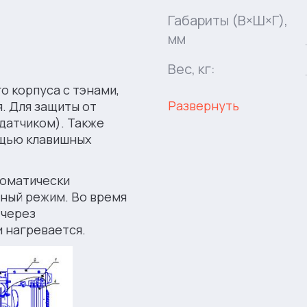
Габариты (В×Ш×Г),
мм
Вес, кг:
 корпуса с тэнами,
Развернуть
. Для защиты от
датчиком). Также
ощью клавишных
томатически
ный режим. Во время
 через
 нагревается.