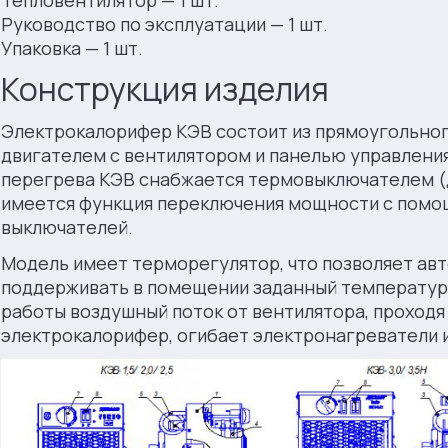
Тепловентилятор — 1 шт.
Руководство по эксплуатации — 1 шт.
Упаковка — 1 шт.
Конструкция изделия
Элeктрoкaлoрифeр KЭB состоит из прямоугольного
двигателем с вентилятором и панелью управления
перегрева KЭB снабжается термовыключателем (
имеется функция переключения мощности с пом
выключателей.
Модель имеет терморегулятор, что позволяет ав
поддерживать в помещении заданный температур
работы воздушный поток от вентилятора, проходя
элeктрoкaлoрифeр, огибает элeктрoнaгрeвaтeли и