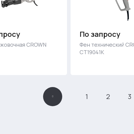
просу
По запросу
ожовочная CROWN
Фен технический C
CT19041K
1
2
3