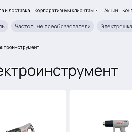
а и доставка
Корпоративным клиентам
Акции
Кон
ль
Частотные преобразователи
Электрошк
ектроинструмент
ектроинструмент